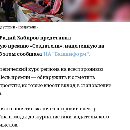
дустрий «Создатели»
 Радий Хабиров представил
ую премию «Создатели», нацеленную на
Об этом сообщает
ИА "Башинформ".
тегический курс региона на всестороннюю
Цель премии — обнаружить и отметить
проекты, которые вносят вклад в становление
.
 в это понятие включен широкий спектр
йна и моды до журналистики, издательского
мыслов.