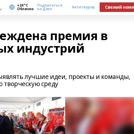
а
+24 °С
Подписаться
Свежий ном
Антитеррор
Облачно
на Дзен
еждена премия в
ых индустрий
ыявлять лучшие идеи, проекты и команды,
 творческую среду