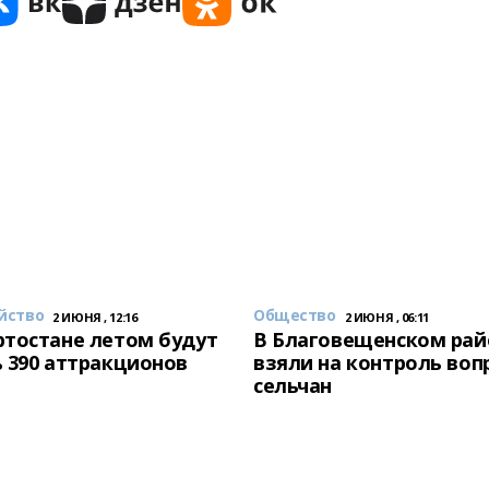
йство
Общество
2 ИЮНЯ , 12:16
2 ИЮНЯ , 06:11
тостане летом будут
В Благовещенском рай
 390 аттракционов
взяли на контроль воп
сельчан