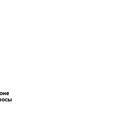
оне
росы