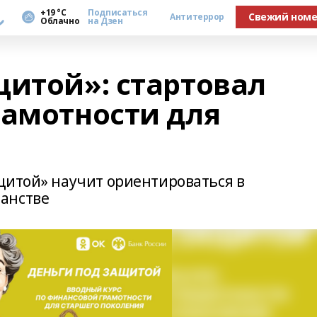
а
+19 °С
Подписаться
Свежий ном
Антитеррор
Облачно
на Дзен
щитой»: стартовал
рамотности для
щитой» научит ориентироваться в
анстве