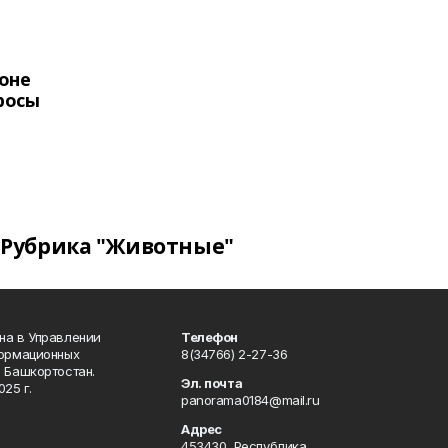
оне
росы
Рубрика "Животные"
на в Управлении
Телефон
формационных
8(34766) 2-27-36
 Башкортостан.
Эл. почта
25 г.
panorama0184@mail.ru
Адрес
453430, Республика