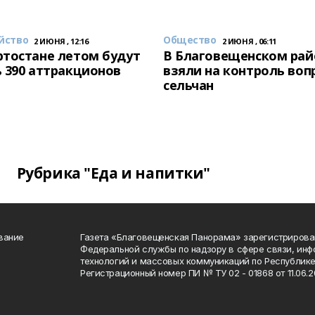
йство
Общество
2 ИЮНЯ , 12:16
2 ИЮНЯ , 06:11
тостане летом будут
В Благовещенском рай
 390 аттракционов
взяли на контроль воп
сельчан
Рубрика "Еда и напитки"
вание
Газета «Благовещенская Панорама» зарегистрирова
Федеральной службы по надзору в сфере связи, ин
технологий и массовых коммуникаций по Республике
Регистрационный номер ПИ № ТУ 02 - 01868 от 11.06.20