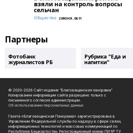
взяли на контроль вопросы
сельчан
Общество
2 ИЮНЯ , 06:11
Партнеры
Фотобанк
Рубрика "Еда и
журналистов РБ
напитки"
© 2020-2026 Сайт издания "Благовещенская панорама"
Копирование информации сайта разрешено только с
письменного согласия администрации.
Об использовании персональных данных
Газета «Благовещенская Панорама» зарегистрирована в
Управлении Федеральной службы по надзору в сфере связи,
информационных технологий и массовых коммуникаций по
Республике Башкортостан. Регистрационный номер ПИ № ТУ