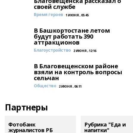
Благовещенска рассказал о
своей службе
Время героев
1 ИЮНЯ , 05:45
В Башкортостане летом
будут работать 390
аттракционов
Благоустройство
2 ИЮНЯ , 12:16
В Благовещенском районе
взяли на контроль вопросы
сельчан
Общество
2 ИЮНЯ , 06:11
Партнеры
Фотобанк
Рубрика "Еда и
журналистов РБ
напитки"