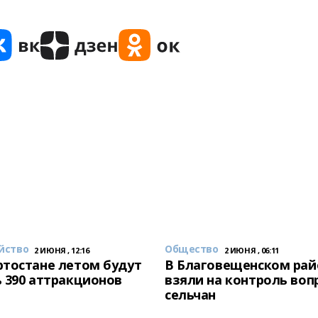
йство
Общество
2 ИЮНЯ , 12:16
2 ИЮНЯ , 06:11
тостане летом будут
В Благовещенском рай
 390 аттракционов
взяли на контроль воп
сельчан