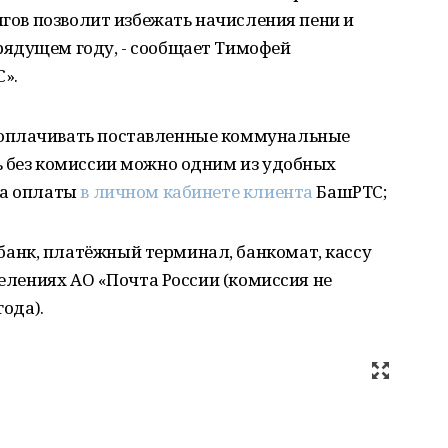
лгов позволит избежать начисления пени и
ядущем году, - сообщает Тимофей
».
оплачивать поставленные коммунальные
ь без комиссии можно одним из удобных
са оплаты
в личном кабинете клиента
БашРТС;
банк, платёжный терминал, банкомат, кассу
тделениях АО «Почта России (комиссия не
года).