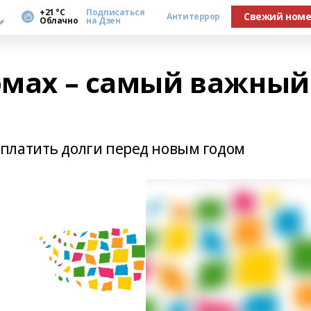
а
+21 °С
Подписаться
Свежий ном
Антитеррор
Облачно
на Дзен
домах – самый важный
платить долги перед новым годом