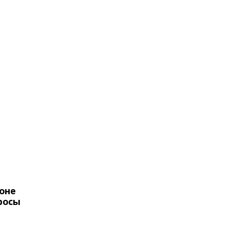
оне
росы