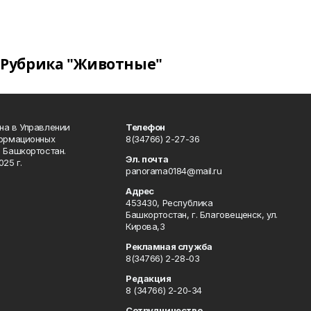
Рубрика "Животные"
на в Управлении
Телефон
формационных
8(34766) 2-27-36
 Башкортостан.
Эл. почта
25 г.
panorama0184@mail.ru
Адрес
453430, Республика
Башкортостан, г. Благовещенск, ул.
Кирова,3
Рекламная служба
8(34766) 2-28-03
Редакция
8 (34766) 2-20-34
Сотрудничество