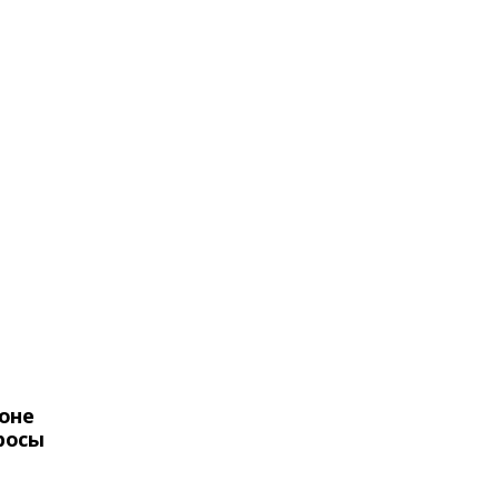
оне
росы