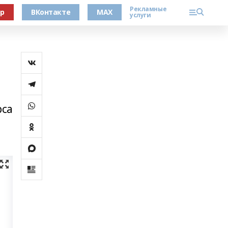
Рекламные
ер
ВКонтакте
MAX
услуги
рса
й