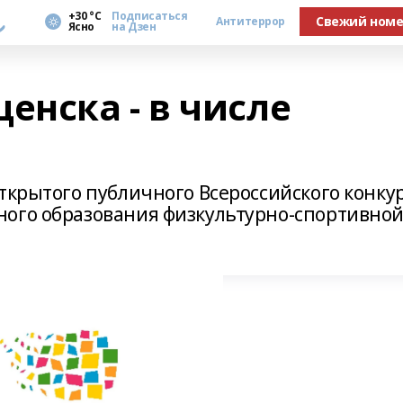
а
+30 °С
Подписаться
Свежий ном
Антитеррор
Ясно
на Дзен
нска - в числе
ткрытого публичного Всероссийского конку
ного образования физкультурно-спортивно