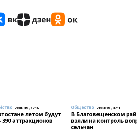
йство
Общество
2 ИЮНЯ , 12:16
2 ИЮНЯ , 06:11
тостане летом будут
В Благовещенском рай
 390 аттракционов
взяли на контроль воп
сельчан