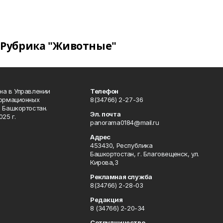
Рубрика "Животные"
на в Управлении
Телефон
формационных
8(34766) 2-27-36
 Башкортостан.
Эл. почта
25 г.
panorama0184@mail.ru
Адрес
453430, Республика
Башкортостан, г. Благовещенск, ул.
Кирова,3
Рекламная служба
8(34766) 2-28-03
Редакция
8 (34766) 2-20-34
Сотрудничество