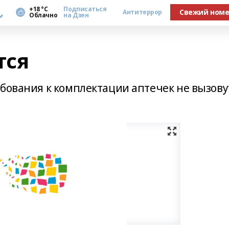
а
+18 °С
Подписаться
Свежий ном
Антитеррор
Облачно
на Дзен
тся
ебования к комплектации аптечек не вызову