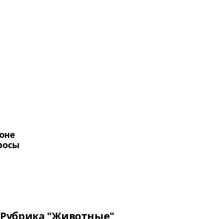
оне
росы
Рубрика "Животные"