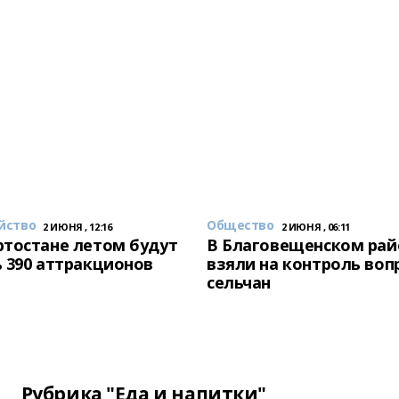
йство
Общество
2 ИЮНЯ , 12:16
2 ИЮНЯ , 06:11
тостане летом будут
В Благовещенском рай
 390 аттракционов
взяли на контроль воп
сельчан
Рубрика "Еда и напитки"