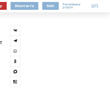
Рекламные
ер
ВКонтакте
MAX
услуги
т