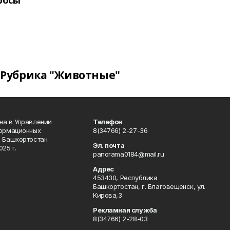
росы
Рубрика "Животные"
на в Управлении
Телефон
формационных
8(34766) 2-27-36
 Башкортостан.
Эл. почта
25 г.
panorama0184@mail.ru
Адрес
453430, Республика
Башкортостан, г. Благовещенск, ул.
Кирова,3
Рекламная служба
8(34766) 2-28-03