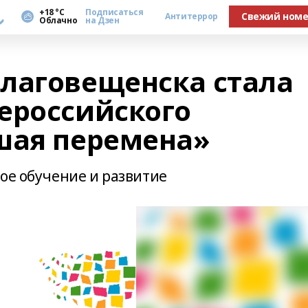
а
+18 °С
Подписаться
Свежий ном
Антитеррор
Облачно
на Дзен
лаговещенска стала
ероссийского
шая перемена»
ое обучение и развитие