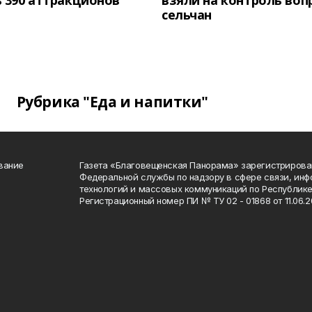
 390 аттракционов
взяли на контроль воп
сельчан
Рубрика "Еда и напитки"
вание
Газета «Благовещенская Панорама» зарегистрирова
Федеральной службы по надзору в сфере связи, ин
технологий и массовых коммуникаций по Республике
Регистрационный номер ПИ № ТУ 02 - 01868 от 11.06.20