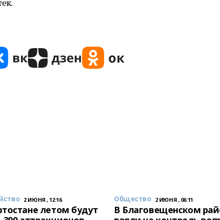
ек.
йство
Общество
2 ИЮНЯ , 12:16
2 ИЮНЯ , 06:11
тостане летом будут
В Благовещенском рай