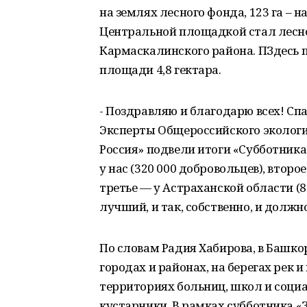
на землях лесного фонда, 123 га – 
Центральной площадкой стал лесной
Кармаскалинского района. ПЗдесь п
площади 4,8 гектара.
- Поздравляю и благодарю всех! Сп
Эксперты Общероссийского экологи
Россия» подвели итоги «Субботника
у нас (320 000 добровольцев), второ
третье — у Астраханской области (
лучший, и так, собственно, и долж
По словам Радия Хабирова, в Башк
городах и районах, на берегах рек и
территориях больниц, школ и социа
кустарники. В рамках субботника «