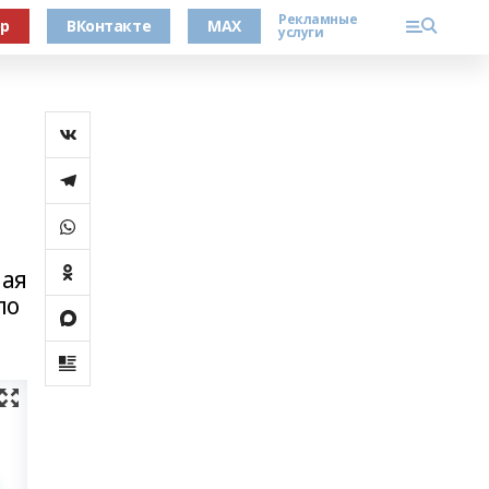
Рекламные
ер
ВКонтакте
MAX
услуги
ная
по