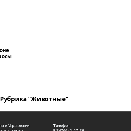
оне
росы
Рубрика "Животные"
на в Управлении
Телефон
формационных
8(34766) 2-27-36