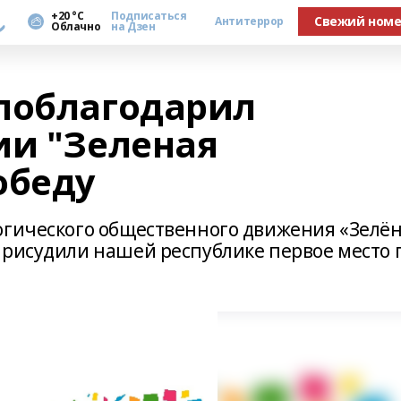
а
+20 °С
Подписаться
Свежий ном
Антитеррор
Облачно
на Дзен
поблагодарил
ии "Зеленая
обеду
огического общественного движения «Зелё
присудили нашей республике первое место 