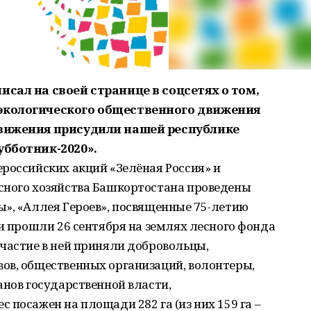
исал на своей странице в соцсетях о том,
 экологического общественного движения
движения присудили нашей республике
убботник-2020».
российских акций «Зелёная Россия» и
сного хозяйства Башкортостана проведены
», «Аллея Героев», посвященные 75-летию
ии прошли 26 сентября на землях лесного фонда
частие в ней приняли добровольцы,
ов, общественных организаций, волонтеры,
анов государственной власти,
 посажен на площади 282 га (из них 159 га –