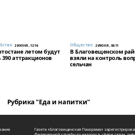
йство
Общество
2 ИЮНЯ , 12:16
2 ИЮНЯ , 06:11
тостане летом будут
В Благовещенском рай
 390 аттракционов
взяли на контроль воп
сельчан
Рубрика "Еда и напитки"
вание
Газета «Благовещенская Панорама» зарегистрирова
Федеральной службы по надзору в сфере связи, ин