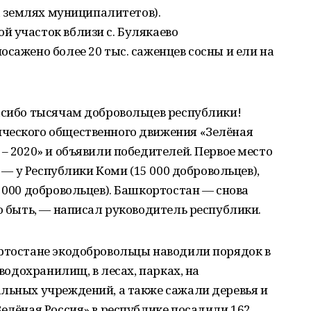
на землях муниципалитетов).
 участок вблизи с. Булякаево
осажено более 20 тыс. саженцев сосны и ели на
асибо тысячам добровольцев республики!
ческого общественного движения «Зелёная
 – 2020» и объявили победителей. Первое место
е — у Республики Коми (15 000 добровольцев),
8 000 добровольцев). Башкортостан — снова
но быть, — написал руководитель республики.
ортостане экодобровольцы наводили порядок в
 водохранилищ, в лесах, парках, на
льных учреждений, а также сажали деревья и
Зелёная Россия» в республике посадили 162