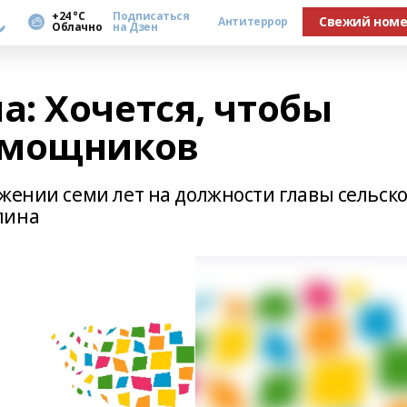
а
+24 °С
Подписаться
Свежий ном
Антитеррор
Облачно
на Дзен
: Хочется, чтобы
омощников
жении семи лет на должности главы сельско
лина