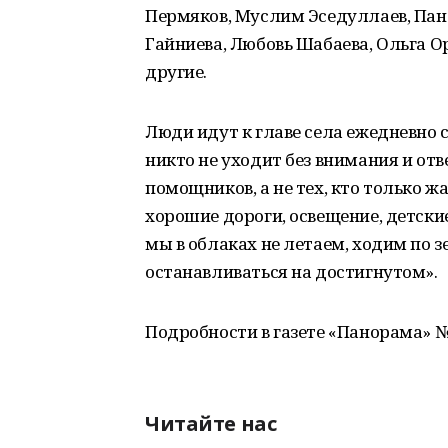
Пермяков, Муслим Эседуллаев, Пант
Гайниева, Любовь Шабаева, Ольга О
другие.
Люди идут к главе села ежедневно 
никто не уходит без внимания и отв
помощников, а не тех, кто только ж
хорошие дороги, освещение, детские
мы в облаках не летаем, ходим по зе
останавливаться на достигнутом».
Подробности в газете «Панорама» №8
Читайте нас