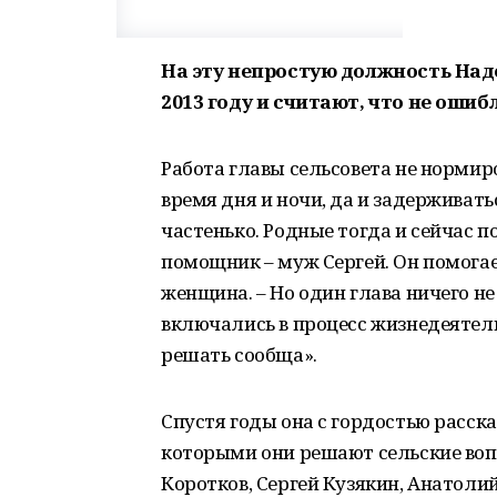
На эту непростую должность Над
2013 году и считают, что не ошиб
Работа главы сельсовета не нормиро
время дня и ночи, да и задерживат
частенько. Родные тогда и сейчас
помощник – муж Сергей. Он помогает
женщина. – Но один глава ничего н
включались в процесс жизнедеятель
решать сообща».
Спустя годы она с гордостью расска
которыми они решают сельские вопр
Коротков, Сергей Кузякин, Анатоли