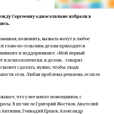
ежду Сергеевну односельчане избрали в
лись.
ванная, позвонить, вызвать могут в любое
ься главе по сельским делам приходится
 понимают и поддерживают. «Мой первый
 и психологически, и делом, - говорит
е сможет сделать, нужно, чтобы люди
ности села. Любая проблема решаема, если ее
зывает, что у нее много помощников, с
осы. В их числе Григорий Жостков, Анатолий
й Антипин, Геннадий Ершов, Александр