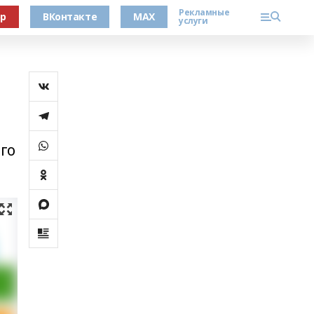
Рекламные
ер
ВКонтакте
MAX
услуги
го