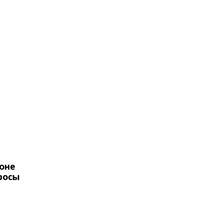
оне
росы