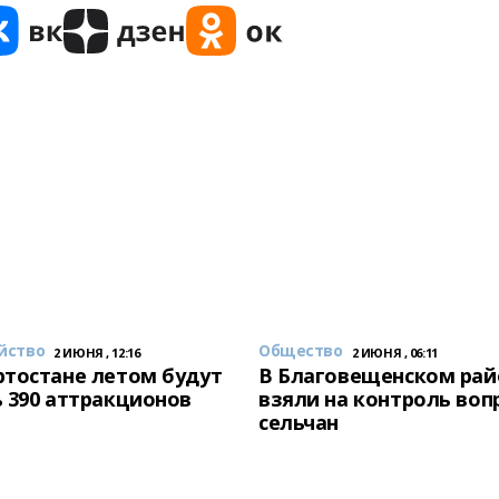
йство
Общество
2 ИЮНЯ , 12:16
2 ИЮНЯ , 06:11
тостане летом будут
В Благовещенском рай
 390 аттракционов
взяли на контроль воп
сельчан