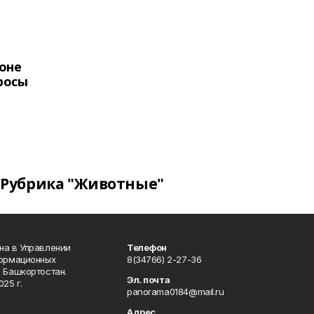
оне
росы
Рубрика "Животные"
на в Управлении
Телефон
формационных
8(34766) 2-27-36
 Башкортостан.
Эл. почта
25 г.
panorama0184@mail.ru
Адрес