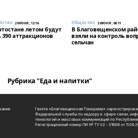
йство
Общество
2 ИЮНЯ , 12:16
2 ИЮНЯ , 06:11
тостане летом будут
В Благовещенском рай
 390 аттракционов
взяли на контроль воп
сельчан
Рубрика "Еда и напитки"
вание
Газета «Благовещенская Панорама» зарегистрирова
Федеральной службы по надзору в сфере связи, ин
технологий и массовых коммуникаций по Республике
Регистрационный номер ПИ № ТУ 02 - 01868 от 11.06.20