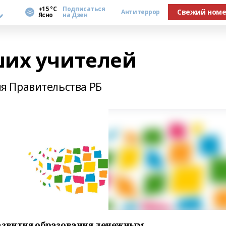
а
+15 °С
Подписаться
Свежий ном
Антитеррор
Ясно
на Дзен
ших учителей
я Правительства РБ
развития образования денежным