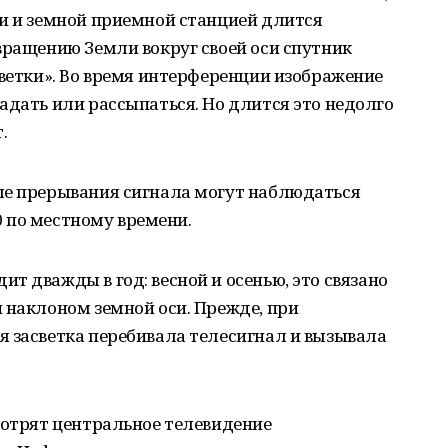
зи и земной приемной станцией длится
вращению Земли вокруг своей оси спутник
светки». Во время интерференции изображение
адать или рассыпаться. Но длится это недолго
.
ые прерывания сигнала могут наблюдаться
00 по местному времени.
т дважды в год: весной и осенью, это связано
 наклоном земной оси. Прежде, при
я засветка перебивала телесигнал и вызывала
мотрят центральное телевидение