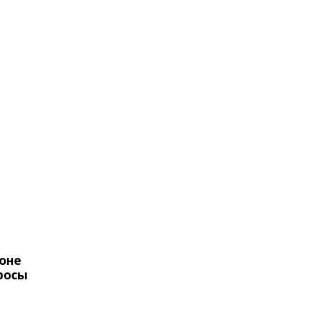
оне
росы