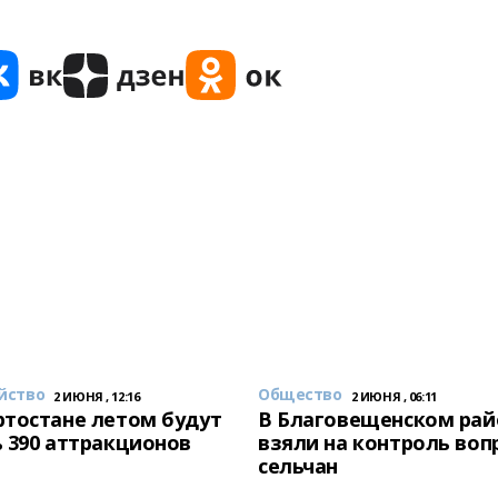
йство
Общество
2 ИЮНЯ , 12:16
2 ИЮНЯ , 06:11
тостане летом будут
В Благовещенском рай
 390 аттракционов
взяли на контроль воп
сельчан