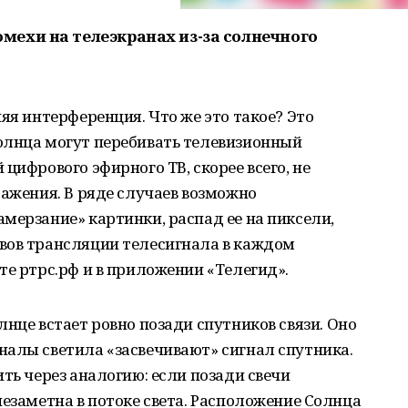
ехи на телеэкранах из-за солнечного
яя интерференция. Что же это такое? Это
олнца могут перебивать телевизионный
цифрового эфирного ТВ, скорее всего, не
ражения. В ряде случаев возможно
мерзание» картинки, распад ее на пиксели,
вов трансляции телесигнала в каждом
те ртрс.рф и в приложении «Телегид».
нце встает ровно позади спутников связи. Оно
налы светила «засвечивают» сигнал спутника.
ть через аналогию: если позади свечи
незаметна в потоке света. Расположение Солнца