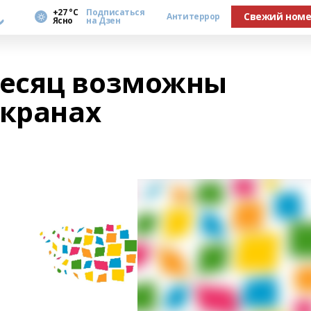
а
+27 °С
Подписаться
Свежий ном
Антитеррор
Ясно
на Дзен
есяц возможны
экранах