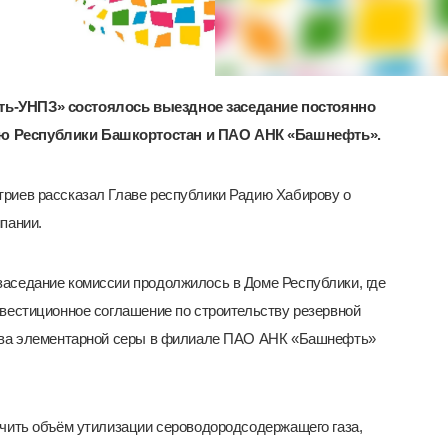
ть-УНПЗ» состоялось выездное заседание постоянно
ю Республики Башкортостан и ПАО АНК «Башнефть».
риев рассказал Главе республики Радию Хабирову о
пании.
аседание комиссии продолжилось в Доме Республики, где
вестиционное соглашение по строительству резервной
ства элементарной серы в филиале ПАО АНК «Башнефть»
ичить объём утилизации сероводородсодержащего газа,