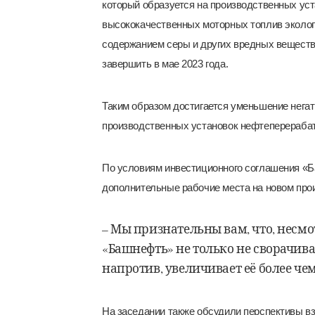
который образуется на производственных у
высококачественных моторных топлив эколог
содержанием серы и других вредных веществ
завершить в мае 2023 года.
Таким образом достигается уменьшение нега
производственных установок нефтеперераба
По условиям инвестиционного соглашения «Б
дополнительные рабочие места на новом про
– Мы признательны вам, что, несм
«Башнефть» не только не сворачив
напротив, увеличивает её более чем
На заседании также обсудили перспективы в