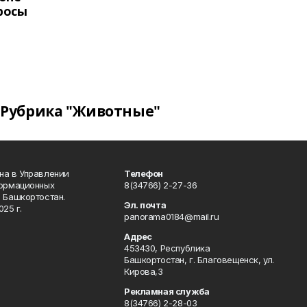
росы
Рубрика "Животные"
на в Управлении
Телефон
формационных
8(34766) 2-27-36
 Башкортостан.
Эл. почта
25 г.
panorama0184@mail.ru
Адрес
453430, Республика
Башкортостан, г. Благовещенск, ул.
Кирова,3
Рекламная служба
8(34766) 2-28-03