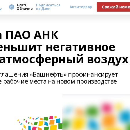
а
+28 °С
Подписаться
Свежий ном
Антитеррор
Облачно
на Дзен
а ПАО АНК
еньшит негативное
 атмосферный воздух
оглашения «Башнефть» профинансирует
е рабочие места на новом производстве