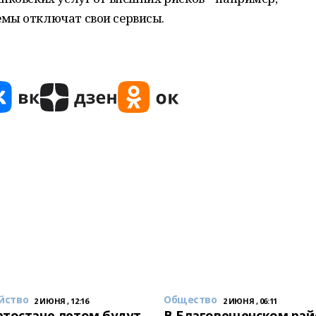
мы отключат свои сервисы.
йство
Общество
2 ИЮНЯ , 12:16
2 ИЮНЯ , 06:11
тостане летом будут
В Благовещенском рай