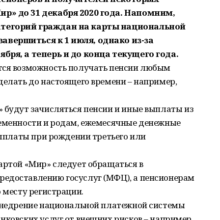
р» до 31 декабря 2020 года. Напомним,
атегорий граждан на карты национальной
вершиться к 1 июля, однако из-за
бря, а теперь и до конца текущего года.
тся возможность получать пенсии любым
делать до настоящего времени – например,
 будут зачисляться пенсии и иные выплаты из
ременности и родам, ежемесячные денежные
 выплаты при рождении третьего или
артой «Мир» следует обращаться в
едоставлению госуслуг (МФЦ), а пенсионерам
о месту регистрации.
 внедрение национальной платежной системы
нковских услуг от внешних рисков – например,