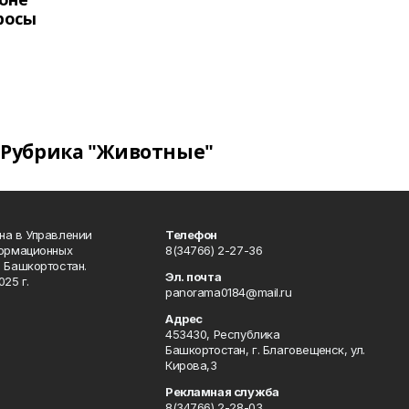
росы
Рубрика "Животные"
на в Управлении
Телефон
формационных
8(34766) 2-27-36
 Башкортостан.
Эл. почта
25 г.
panorama0184@mail.ru
Адрес
453430, Республика
Башкортостан, г. Благовещенск, ул.
Кирова,3
Рекламная служба
8(34766) 2-28-03