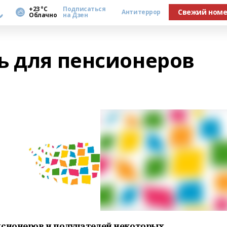
а
+23 °С
Подписаться
Свежий ном
Антитеррор
Облачно
на Дзен
ь для пенсионеров
нсионеров и получателей некоторых