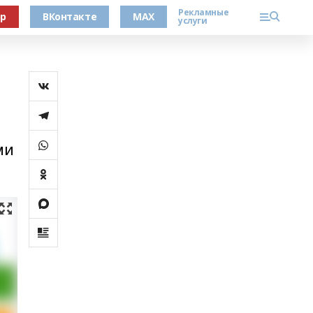
Рекламные
ер
ВКонтакте
MAX
услуги
ми