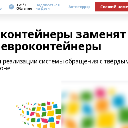
а
+26 °С
Подписаться
Свежий ном
Антитеррор
Облачно
на Дзен
контейнеры заменят
 евроконтейнеры
ы реализации системы обращения с твёрды
ионе