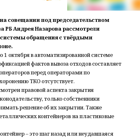
 на совещании под председательством
а РБ Андрея Назарова рассмотрели
 системы обращения с твёрдыми
оне.
по 1 октября в автоматизированной системе
офиксацией фактов вывоза отходов составляет
операторов перед операторами по
хоронению ТКО отсутствует.
смотрен правовой аспекта закрытия
конодательству, только собственники
имать решение об их закрытии. Также
металлических контейнеров на пластиковые
нтейнер – это шаг назад или неудавшаяся