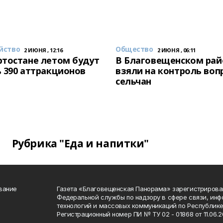
йство
Общество
2 ИЮНЯ , 12:16
2 ИЮНЯ , 06:11
тостане летом будут
В Благовещенском рай
 390 аттракционов
взяли на контроль воп
сельчан
Рубрика "Еда и напитки"
вание
Газета «Благовещенская Панорама» зарегистрирова
Федеральной службы по надзору в сфере связи, ин
технологий и массовых коммуникаций по Республике
Регистрационный номер ПИ № ТУ 02 - 01868 от 11.06.20