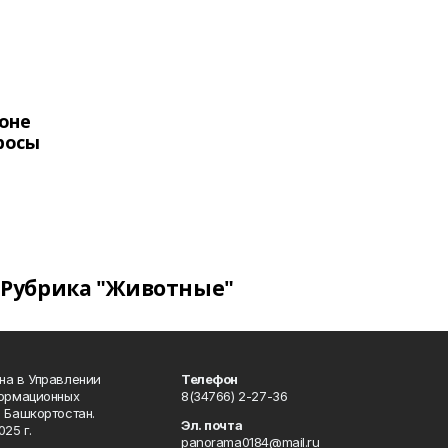
оне
росы
Рубрика "Животные"
на в Управлении
Телефон
формационных
8(34766) 2-27-36
 Башкортостан.
Эл. почта
25 г.
panorama0184@mail.ru