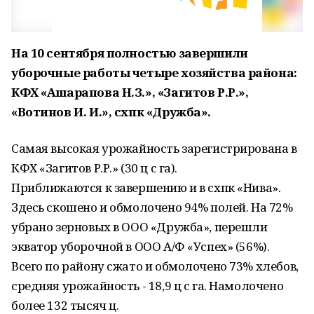
На 10 сентября полностью завершили
уборочные работы четыре хозяйства района:
КФХ «Ашарапова Н.З.», «Загитов Р.Р.»,
«Вотинов И. И.», схпк «Дружба».
Самая высокая урожайность зарегистрирована в
КФХ «Загитов Р.Р.» (30 ц с га).
Приближаются к завершению и в схпк «Нива».
Здесь скошено и обмолочено 94% полей. На 72%
убрано зерновых в ООО «Дружба», перешли
экватор уборочной в ООО А/Ф «Успех» (56%).
Всего по району сжато и обмолочено 73% хлебов,
средняя урожайность - 18,9 ц с га. Намолочено
более 132 тысяч ц.