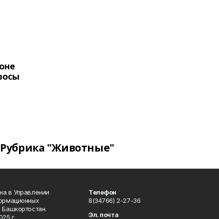
оне
росы
Рубрика "Животные"
на в Управлении
Телефон
формационных
8(34766) 2-27-36
 Башкортостан.
Эл. почта
25 г.