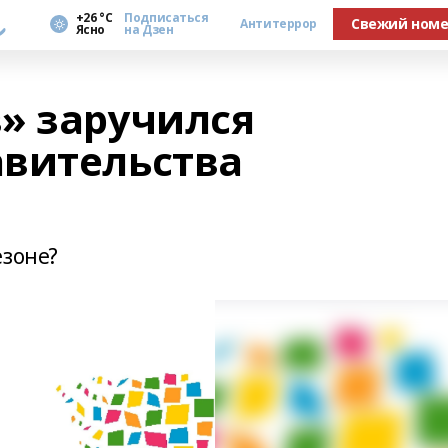
а
+26 °С
Подписаться
Свежий ном
Антитеррор
Ясно
на Дзен
» заручился
вительства
езоне?