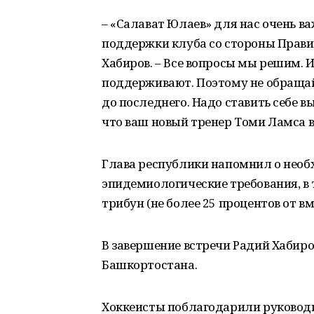
– «Салават Юлаев» для нас очень в
поддержки клуба со стороны Правит
Хабиров. – Все вопросы мы решим. 
поддерживают. Поэтому не обращайт
до последнего. Надо ставить себе в
что ваш новый тренер Томи Ламса в
Глава республики напомнил о необ
эпидемиологические требования, в 
трибун (не более 25 процентов от в
В завершение встречи Радий Хабир
Башкортостана.
Хоккеисты поблагодарили руковод