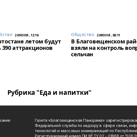
йство
Общество
2 ИЮНЯ , 12:16
2 ИЮНЯ , 06:11
тостане летом будут
В Благовещенском рай
 390 аттракционов
взяли на контроль воп
сельчан
Рубрика "Еда и напитки"
вание
Газета «Благовещенская Панорама» зарегистрирова
Федеральной службы по надзору в сфере связи, ин
технологий и массовых коммуникаций по Республике
Регистрационный номер ПИ № ТУ 02 - 01868 от 11.06.20