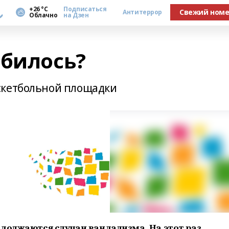
а
+26 °С
Подписаться
Свежий ном
Антитеррор
Облачно
на Дзен
обилось?
скетбольной площадки
одолжаются случаи вандализма. На этот раз