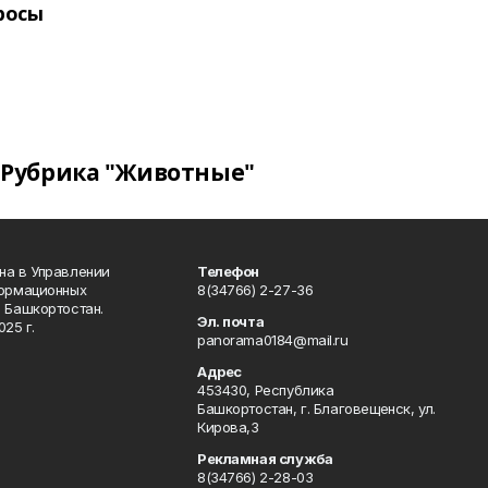
росы
Рубрика "Животные"
на в Управлении
Телефон
формационных
8(34766) 2-27-36
 Башкортостан.
Эл. почта
25 г.
panorama0184@mail.ru
Адрес
453430, Республика
Башкортостан, г. Благовещенск, ул.
Кирова,3
Рекламная служба
8(34766) 2-28-03