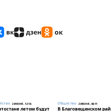
йство
Общество
2 ИЮНЯ , 12:16
2 ИЮНЯ , 06:11
тостане летом будут
В Благовещенском рай