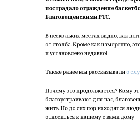
пострадало ограждение баскетб
Благовещенскими РТС.
В нескольких местах видно, как пог
от столба. Кроме как намеренно, эт
и установлено недавно!
Также ранее мы рассказывали
о сл
Почему это продолжается? Кому это
благоустраивают для нас, благовещ
жить. Но до сих пор находятся люд
относиться к нашему с вами дому.