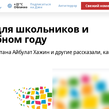
а
+22 °С
Подписаться
Свежий ном
Антитеррор
Облачно
на Дзен
для школьников и
бном году
ана Айбулат Хажин и другие рассказали, ка