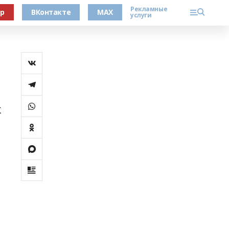
Рекламные
ер
ВКонтакте
MAX
услуги
к