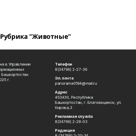
Рубрика "Животные"
на в Управлении
Телефон
формационных
8(34766) 2-27-36
 Башкортостан.
Эл. почта
25 г.
panorama0184@mail.ru
Адрес
453430, Республика
Башкортостан, г. Благовещенск, ул.
Кирова,3
Рекламная служба
8(34766) 2-28-03
Редакция
8 (34766) 2-20-34