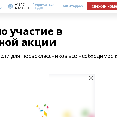
а
+16 °С
Подписаться
Свежий ном
Антитеррор
Облачно
на Дзен
о участие в
ной акции
ли для первоклассников все необходимое 