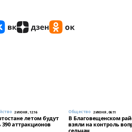
йство
Общество
2 ИЮНЯ , 12:16
2 ИЮНЯ , 06:11
тостане летом будут
В Благовещенском рай
 390 аттракционов
взяли на контроль воп
сельчан