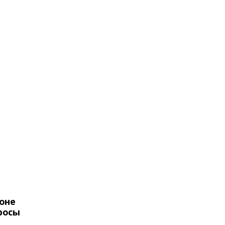
оне
росы