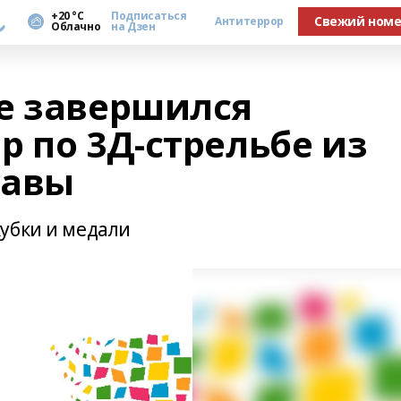
а
+20 °С
Подписаться
Свежий ном
Антитеррор
Облачно
на Дзен
е завершился
 по 3Д-стрельбе из
лавы
убки и медали