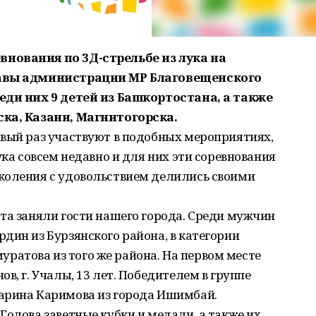
нования по 3Д-стрельбе из лука на
лавы администрации МР Благовещенского
еди них 9 детей из Башкортостана, а также
ска, Казани, Магнитогорска.
рвый раз участвуют в подобных мероприятиях,
ука совсем недавно и для них эти соревнования
коления с удовольствием делились своими
та заняли гости нашего города. Среди мужчин
дин из Бурзянского района, в категории
атова из того же района. На первом месте
в, г. Учалы, 13 лет. Победителем в группе
арина Каримова из города Ишимбай.
Голова заветные кубки и медали, а также их