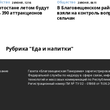
йство
Общество
2 ИЮНЯ , 12:16
2 ИЮНЯ , 06:11
тостане летом будут
В Благовещенском рай
 390 аттракционов
взяли на контроль воп
сельчан
Рубрика "Еда и напитки"
вание
Газета «Благовещенская Панорама» зарегистрирова
Федеральной службы по надзору в сфере связи, ин
технологий и массовых коммуникаций по Республике
Регистрационный номер ПИ № ТУ 02 - 01868 от 11.06.20