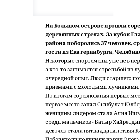
На Большом острове прошли сорев
деревянных стрелах. За кубок Г
района поборолись 37 человек, ср
гости из Екатеринбурга, Челябин
Некоторые спортсмены уже не в пе
а кто-то занимается стрельбой из л
очередной опыт. Люди старшего по
приемами с молодыми лучниками.
По итогам соревнования первые мес
первое место занял Сынбулат Юлбер
женщины лидером стала Алия Ишмур
среди мальчиков - Батыр Хайретдино
девочек стала пятнадцатилетняя К
Победители получили из рук Олега 