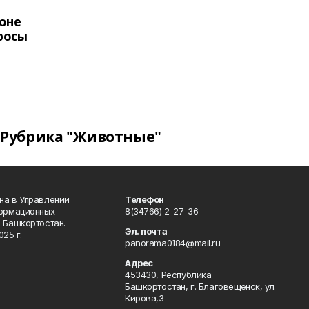
оне
росы
Рубрика "Животные"
на в Управлении
Телефон
формационных
8(34766) 2-27-36
 Башкортостан.
Эл. почта
25 г.
panorama0184@mail.ru
Адрес
453430, Республика
Башкортостан, г. Благовещенск, ул.
Кирова,3