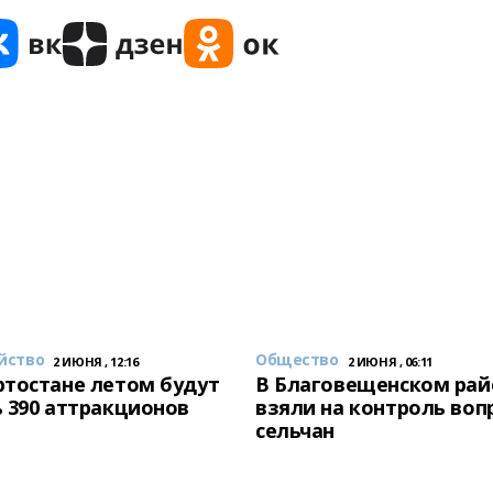
йство
Общество
2 ИЮНЯ , 12:16
2 ИЮНЯ , 06:11
тостане летом будут
В Благовещенском рай
 390 аттракционов
взяли на контроль воп
сельчан