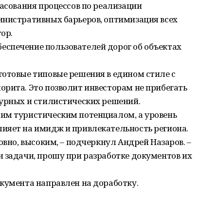
ласования процессов по реализации
инистративных барьеров, оптимизация всех
ор.
спечение пользователей дорог об объектах
готовые типовые решения в едином стиле с
рита. Это позволит инвесторам не прибегать
турных и стилистических решений.
им туристическим потенциалом, а уровень
ияет на имидж и привлекательность региона.
овно, высоким, – подчеркнул Андрей Назаров. –
 задачи, прошу при разработке документов их
кумента направлен на доработку.