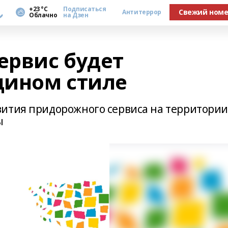
а
+23 °С
Подписаться
Свежий ном
Антитеррор
Облачно
на Дзен
рвис будет
дином стиле
вития придорожного сервиса на территори
ы