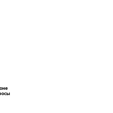
оне
росы