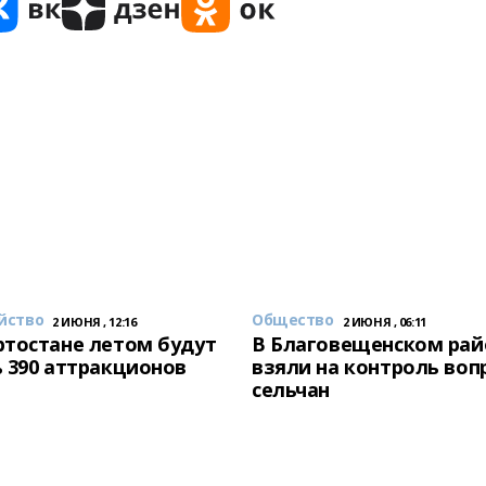
йство
Общество
2 ИЮНЯ , 12:16
2 ИЮНЯ , 06:11
тостане летом будут
В Благовещенском рай
 390 аттракционов
взяли на контроль воп
сельчан