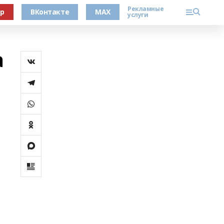
Рекламные
ер
ВКонтакте
MAX
услуги
а