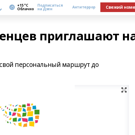
а
+15 °С
Подписаться
Свежий ном
Антитеррор
Облачно
на Дзен
енцев приглашают н
 свой персональный маршрут до