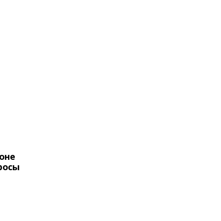
оне
росы