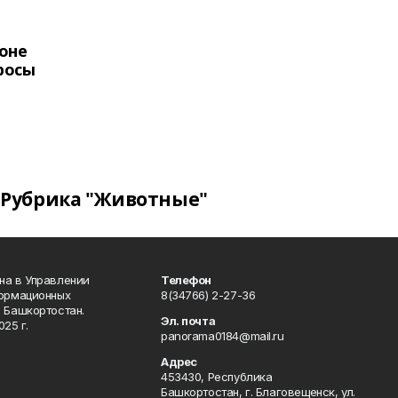
оне
росы
Рубрика "Животные"
на в Управлении
Телефон
формационных
8(34766) 2-27-36
 Башкортостан.
Эл. почта
25 г.
panorama0184@mail.ru
Адрес
453430, Республика
Башкортостан, г. Благовещенск, ул.