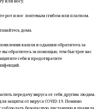
ту или носу.
е рот и нос локтевым сгибом или платком.
тавайтесь дома.
появления кашля и одышки обратитесь за
вы обратитесь за помощью, тем быстрее вас
защитите себя и предотвратите
инфекций.
атить передачу вируса от себя другим людям.
для защиты от вируса COVID-19. Помимо
т соблюдать безопасную дистанцию и правила