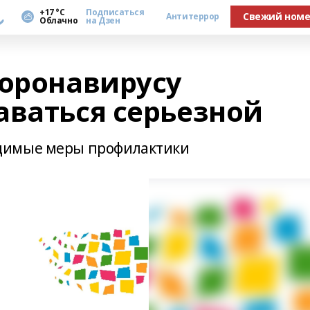
а
+17 °С
Подписаться
Свежий ном
Антитеррор
Облачно
на Дзен
коронавирусу
аваться серьезной
димые меры профилактики