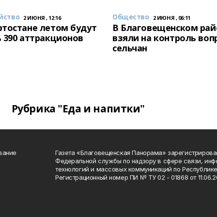
йство
Общество
2 ИЮНЯ , 12:16
2 ИЮНЯ , 06:11
тостане летом будут
В Благовещенском рай
 390 аттракционов
взяли на контроль воп
сельчан
Рубрика "Еда и напитки"
вание
Газета «Благовещенская Панорама» зарегистрирова
Федеральной службы по надзору в сфере связи, ин
технологий и массовых коммуникаций по Республике
Регистрационный номер ПИ № ТУ 02 - 01868 от 11.06.20