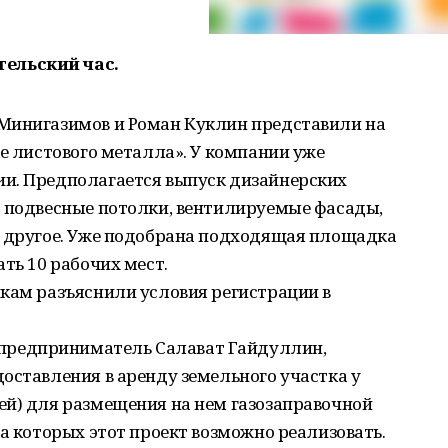
ельский час.
Минигазимов и Роман Куклин представили на
ке листового металла». У компании уже
и. Предполагается выпуск дизайнерских
: подвесные потолки, вентилируемые фасады,
е другое. Уже подобрана подходящая площадка
ть 10 рабочих мест.
икам разъяснили условия регистрации в
редприниматель Салават Гайдуллин,
оставления в аренду земельного участка у
ей) для размещения на нем газозаправочной
на которых этот проект возможно реализовать.