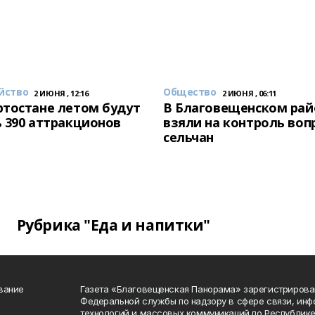
йство
Общество
2 ИЮНЯ , 12:16
2 ИЮНЯ , 06:11
тостане летом будут
В Благовещенском рай
 390 аттракционов
взяли на контроль воп
сельчан
Рубрика "Еда и напитки"
вание
Газета «Благовещенская Панорама» зарегистрирова
Федеральной службы по надзору в сфере связи, ин
технологий и массовых коммуникаций по Республике