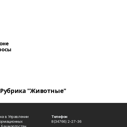
оне
росы
Рубрика "Животные"
на в Управлении
Телефон
формационных
8(34766) 2-27-36
 Башкортостан.