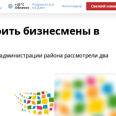
а
+23 °С
Подписаться
Свежий ном
Антитеррор
Облачно
на Дзен
оить бизнесмены в
 администрации района рассмотрели два