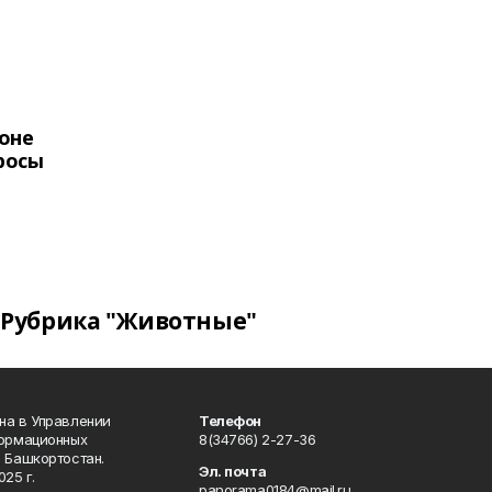
оне
росы
Рубрика "Животные"
на в Управлении
Телефон
формационных
8(34766) 2-27-36
 Башкортостан.
Эл. почта
25 г.
panorama0184@mail.ru