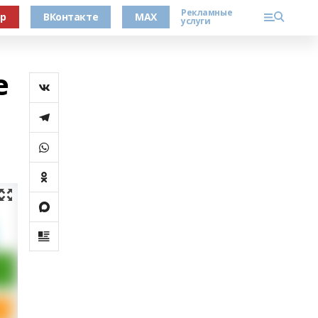
Рекламные
ер
ВКонтакте
MAX
услуги
е