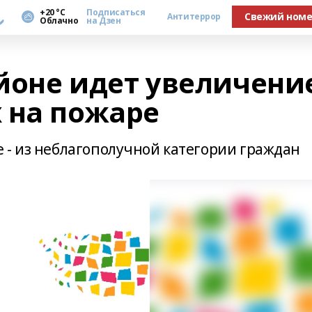
а
+20 °С
Подписаться
Свежий ном
Антитеррор
Облачно
на Дзен
айоне идет увеличени
 на пожаре
 - из неблагополучной категории граждан