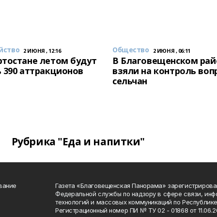
йство
Общество
2 ИЮНЯ , 12:16
2 ИЮНЯ , 06:11
тостане летом будут
В Благовещенском рай
 390 аттракционов
взяли на контроль воп
сельчан
Рубрика "Еда и напитки"
вание
Газета «Благовещенская Панорама» зарегистрирова
Федеральной службы по надзору в сфере связи, ин
технологий и массовых коммуникаций по Республике
Регистрационный номер ПИ № ТУ 02 - 01868 от 11.06.20