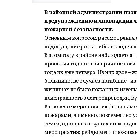
В районной администрации прош
предупреждению и ликвидации ч
пожарной безопасности.
Основным вопросом рассмотрения с
недопущение роста гибели людей н
В этом году в районе наблюдается 1
прошлый год по этой причине погибл
года их уже четверо. Из них двое – 
большинстве случаев погибшие - из
жилищах не было пожарных извеща
неисправность электропроводки, ку
В процессе мероприятия были наме
пожарами, а именно, повсеместно 
семей, одиноко живущих инвалидов
мероприятия: рейды мест прожива