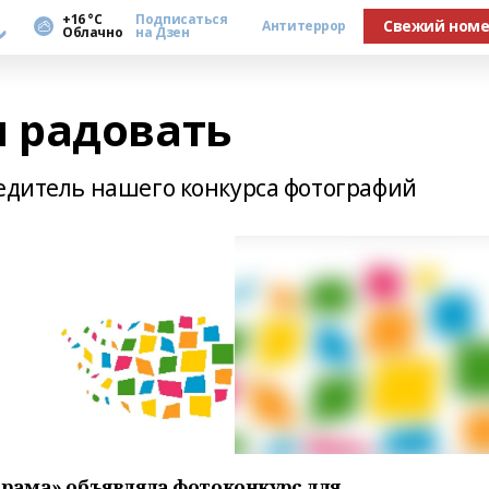
а
+16 °С
Подписаться
Свежий ном
Антитеррор
Облачно
на Дзен
 радовать
бедитель нашего конкурса фотографий
орама» объявляла фотоконкурс для