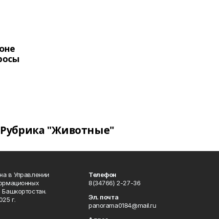
оне
росы
Рубрика "Животные"
на в Управлении
Телефон
формационных
8(34766) 2-27-36
 Башкортостан.
Эл. почта
25 г.
panorama0184@mail.ru