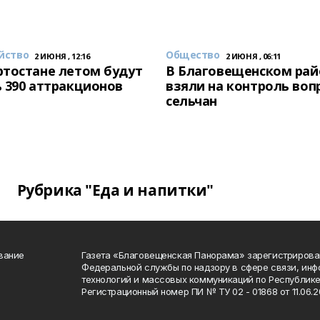
йство
Общество
2 ИЮНЯ , 12:16
2 ИЮНЯ , 06:11
тостане летом будут
В Благовещенском рай
 390 аттракционов
взяли на контроль воп
сельчан
Рубрика "Еда и напитки"
вание
Газета «Благовещенская Панорама» зарегистрирова
Федеральной службы по надзору в сфере связи, ин
технологий и массовых коммуникаций по Республике
Регистрационный номер ПИ № ТУ 02 - 01868 от 11.06.20