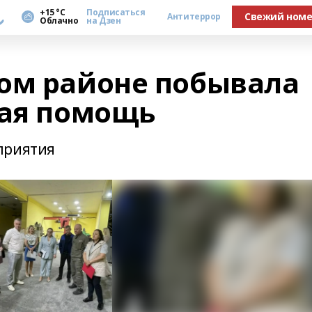
а
+15 °С
Подписаться
Свежий ном
Антитеррор
Облачно
на Дзен
ом районе побывала
ная помощь
приятия