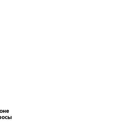
оне
росы