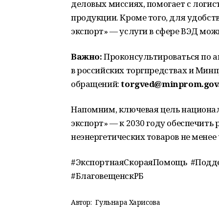
деловых миссиях, помогает с логи
продукции. Кроме того, для удобс
экспорт» — услуги в сфере ВЭД мож
Важно:
Проконсультироваться по 
в российских торгпредствах и Мин
обращений:
torgved@minprom.gov
Напомним, ключевая цель национа
экспорт» — к 2030 году обеспечить
неэнергетических товаров не менее 
#ЭкспортнаяСкораяПомощь #Подде
#БлаговещенскРБ
Автор:
Гульнара Харисова