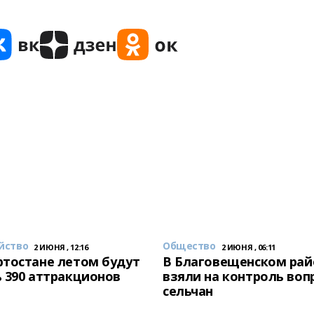
йство
Общество
2 ИЮНЯ , 12:16
2 ИЮНЯ , 06:11
тостане летом будут
В Благовещенском рай
 390 аттракционов
взяли на контроль воп
сельчан