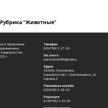
Рубрика "Животные"
на в Управлении
Телефон
формационных
8(34766) 2-27-36
 Башкортостан.
Эл. почта
25 г.
panorama0184@mail.ru
Адрес
453430, Республика
Башкортостан, г. Благовещенск, ул.
Кирова,3
Рекламная служба
8(34766) 2-28-03
Редакция
8 (34766) 2-20-34
Сотрудничество