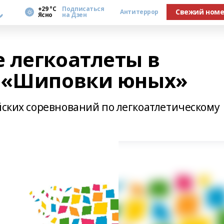
а
+29 °С
Подписаться
Свежий ном
Антитеррор
Ясно
на Дзен
 легкоатлеты в
в «Шиповки юных»
йских соревнований по легкоатлетическому