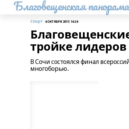
Благовещенская панорам
Спорт
4 ОКТЯБРЯ 2017, 16:24
Благовещенские
тройке лидеро
В Сочи состоялся финал всеросси
многоборью.