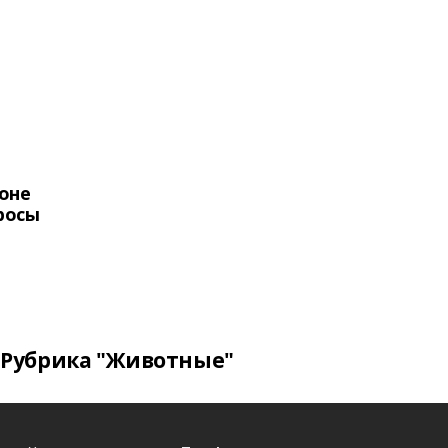
оне
росы
Рубрика "Животные"