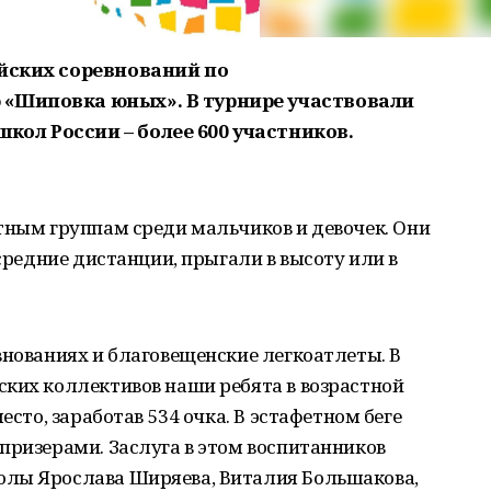
ийских соревнований по
 «Шиповка юных». В турнире участвовали
ол России – более 600 участников.
тным группам среди мальчиков и девочек. Они
 средние дистанции, прыгали в высоту или в
внованиях и благовещенские легкоатлеты. В
ских коллективов наши ребята в возрастной
есто, заработав 534 очка. В эстафетном беге
призерами. Заслуга в этом воспитанников
олы Ярослава Ширяева, Виталия Большакова,