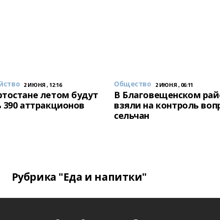
йство
Общество
2 ИЮНЯ , 12:16
2 ИЮНЯ , 06:11
тостане летом будут
В Благовещенском рай
 390 аттракционов
взяли на контроль воп
сельчан
Рубрика "Еда и напитки"