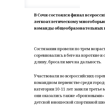
В Сочи состоялся финал всеросс
легкоатлетическому многоборью
команды общеобразовательных шк
Состязания провели по трем возрас
соревновались в беге на короткие и
длину, бросали мяч на дальность.
Участвовали во всероссийских соре
командном первенстве среди город
категории 10-11 лет заняли третье м
они оказались также «бронзовыми» 
детской юношеской спортивной шк