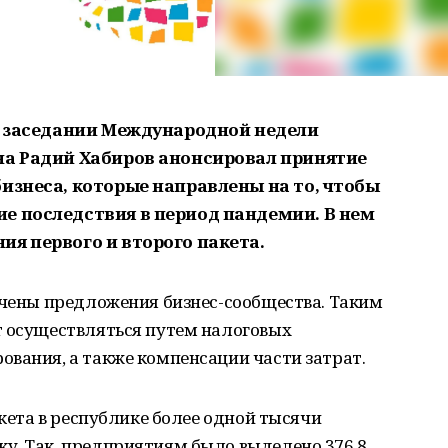
ом заседании Международной недели
на Радий Хабиров анонсировал принятие
изнеса, которые направлены на то, чтобы
е последствия в период пандемии. В нем
ия первого и второго пакета.
ючены предложения бизнес-сообщества. Таким
т осуществляться путем налоговых
вания, а также компенсации части затрат.
акета в республике более одной тысячи
у. Так, предприятиям было выделено 376,8