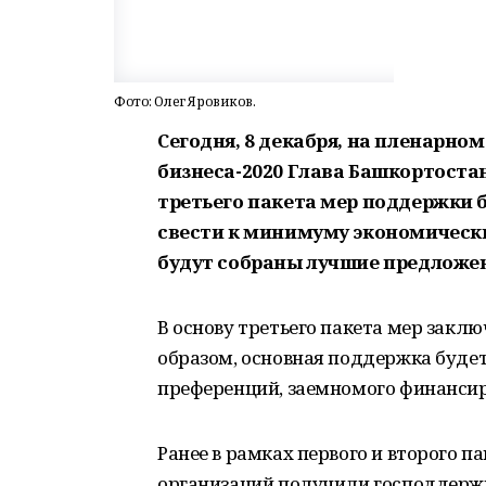
Фото: Олег Яровиков.
Сегодня, 8 декабря, на пленарн
бизнеса-2020 Глава Башкортоста
третьего пакета мер поддержки б
свести к минимуму экономически
будут собраны лучшие предложен
В основу третьего пакета мер закл
образом, основная поддержка буде
преференций, заемномого финансиро
Ранее в рамках первого и второго п
организаций получили господдержк