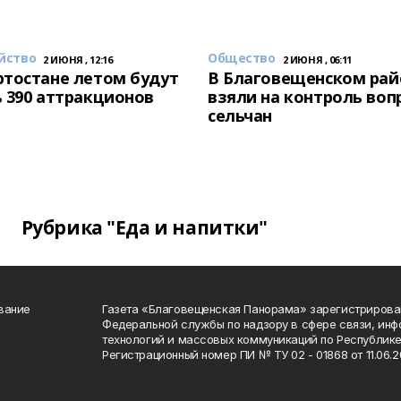
йство
Общество
2 ИЮНЯ , 12:16
2 ИЮНЯ , 06:11
тостане летом будут
В Благовещенском рай
 390 аттракционов
взяли на контроль воп
сельчан
Рубрика "Еда и напитки"
вание
Газета «Благовещенская Панорама» зарегистрирова
Федеральной службы по надзору в сфере связи, ин
технологий и массовых коммуникаций по Республике
Регистрационный номер ПИ № ТУ 02 - 01868 от 11.06.20