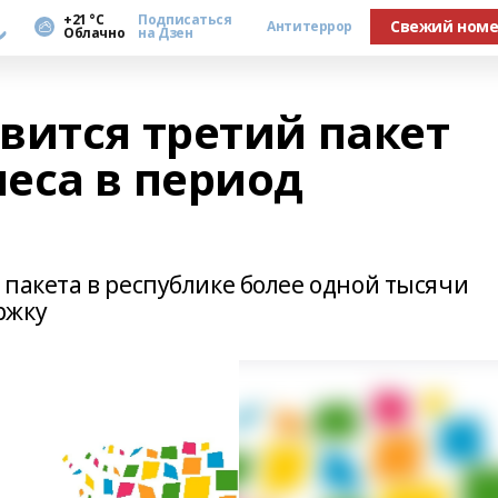
а
+21 °С
Подписаться
Свежий ном
Антитеррор
Облачно
на Дзен
вится третий пакет
еса в период
о пакета в республике более одной тысячи
ржку