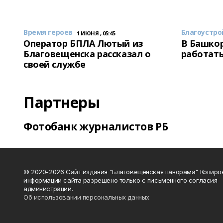
Время героев
Благоустро
1 ИЮНЯ , 05:45
Оператор БПЛА Лютый из
В Башкор
Благовещенска рассказал о
работать
своей службе
Партнеры
Фотобанк журналистов РБ
© 2020-2026 Сайт издания "Благовещенская панорама" Копиро
информации сайта разрешено только с письменного согласия
администрации.
Об использовании персональных данных