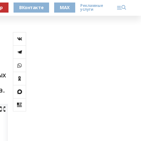
Рекламные
ер
ВКонтакте
MAX
услуги
ых
а.