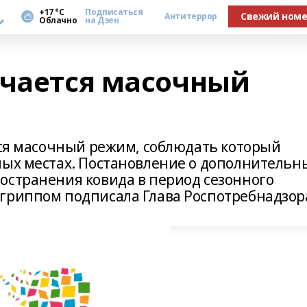
а
+17 °С
Подписаться
Свежий ном
Антитеррор
Облачно
на Дзен
очается масочный
ется масочный режим, соблюдать который
ных местах. Постановление о дополнительн
остранения ковида в период сезонного
гриппом подписала Глава Роспотребнадзор