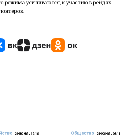
го режима усиливаются, к участию в рейдах
лонтеров.
йство
Общество
2 ИЮНЯ , 12:16
2 ИЮНЯ , 06:11