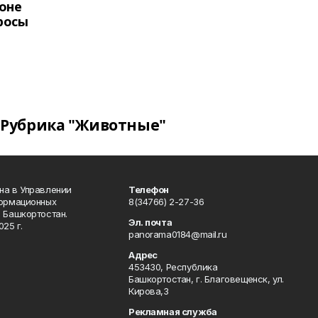
оне
росы
Рубрика "Животные"
на в Управлении
Телефон
формационных
8(34766) 2-27-36
 Башкортостан.
Эл. почта
25 г.
panorama0184@mail.ru
Адрес
453430, Республика
Башкортостан, г. Благовещенск, ул.
Кирова,3
Рекламная служба