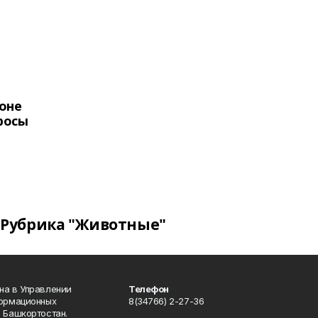
оне
росы
Рубрика "Животные"
на в Управлении
Телефон
формационных
8(34766) 2-27-36
 Башкортостан.