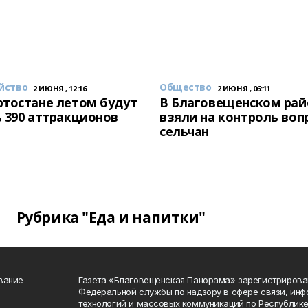
йство
Общество
2 ИЮНЯ , 12:16
2 ИЮНЯ , 06:11
тостане летом будут
В Благовещенском рай
 390 аттракционов
взяли на контроль воп
сельчан
Рубрика "Еда и напитки"
вание
Газета «Благовещенская Панорама» зарегистрирова
Федеральной службы по надзору в сфере связи, ин
технологий и массовых коммуникаций по Республике