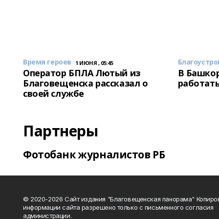
Время героев
Благоустро
1 ИЮНЯ , 05:45
Оператор БПЛА Лютый из
В Башкор
Благовещенска рассказал о
работать
своей службе
Партнеры
Фотобанк журналистов РБ
© 2020-2026 Сайт издания "Благовещенская панорама" Копиро
информации сайта разрешено только с письменного согласия
администрации.