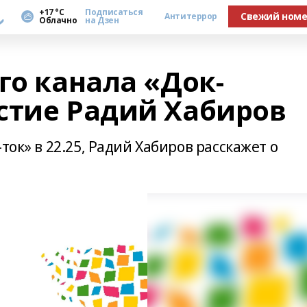
а
+17 °С
Подписаться
Свежий ном
Антитеррор
Облачно
на Дзен
го канала «Док-
стие Радий Хабиров
ток» в 22.25, Радий Хабиров расскажет о