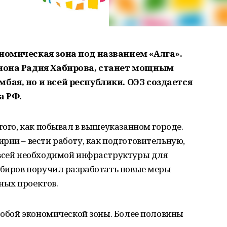
номическая зона под названием «Алга».
гиона Радия Хабирова, станет мощным
бая, но и всей республики. ОЭЗ создается
а РФ.
того, как побывал в вышеуказанном городе.
рии – вести работу, как подготовительную,
 всей необходимой инфраструктуры для
абиров поручил разработать новые меры
ных проектов.
особой экономической зоны. Более половины