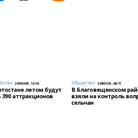
йство
Общество
2 ИЮНЯ , 12:16
2 ИЮНЯ , 06:11
тостане летом будут
В Благовещенском рай
 390 аттракционов
взяли на контроль воп
сельчан