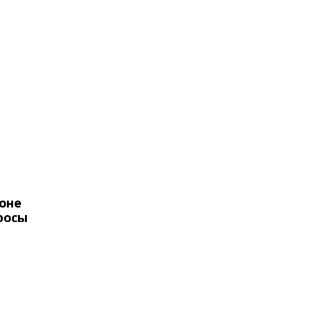
оне
росы