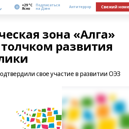
а
+29 °С
Подписаться
Свежий ном
Антитеррор
Ясно
на Дзен
ческая зона «Алга»
толчком развития
блики
одтвердили свое участие в развитии ОЭЗ