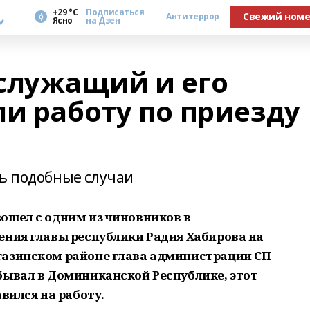
а
+29 °С
Подписаться
Свежий ном
Антитеррор
Ясно
на Дзен
служащий и его
и работу по приезду
ль подобные случаи
ошел с одним из чиновников в
ения главы республики Радия Хабирова на
газинском районе глава администрации СП
бывал в Доминиканской Республике, этот
вился на работу.