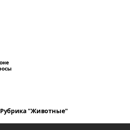
оне
росы
Рубрика "Животные"