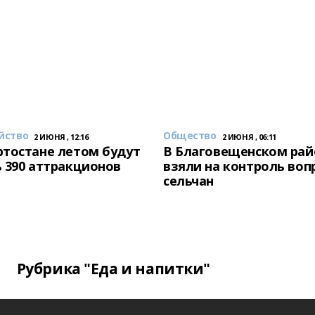
йство
Общество
2 ИЮНЯ , 12:16
2 ИЮНЯ , 06:11
тостане летом будут
В Благовещенском рай
 390 аттракционов
взяли на контроль воп
сельчан
Рубрика "Еда и напитки"