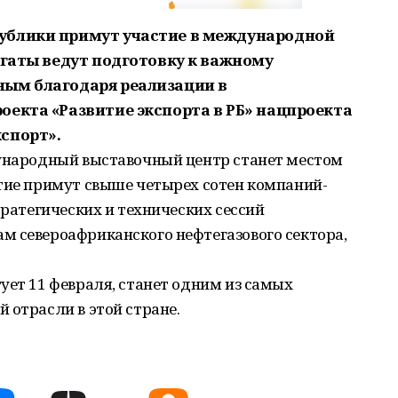
ублики примут участие в международной
егаты ведут подготовку к важному
ным благодаря реализации в
оекта «Развитие экспорта в РБ» нацпроекта
спорт».
дународный выставочный центр станет местом
стие примут свыше четырех сотен компаний-
тратегических и технических сессий
м североафриканского нефтегазового сектора,
ует 11 февраля, станет одним из самых
 отрасли в этой стране.