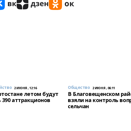
йство
Общество
2 ИЮНЯ , 12:16
2 ИЮНЯ , 06:11
тостане летом будут
В Благовещенском рай
 390 аттракционов
взяли на контроль воп
сельчан