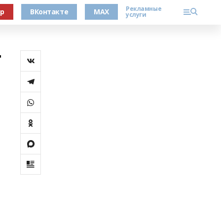
Рекламные
ер
ВКонтакте
MAX
услуги
т