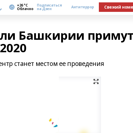
а
+26 °С
Подписаться
Свежий ном
Антитеррор
Облачно
на Дзен
ли Башкирии приму
 2020
тр станет местом ее проведения