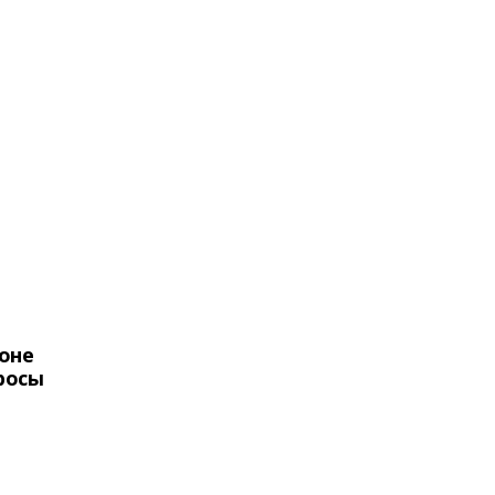
оне
росы