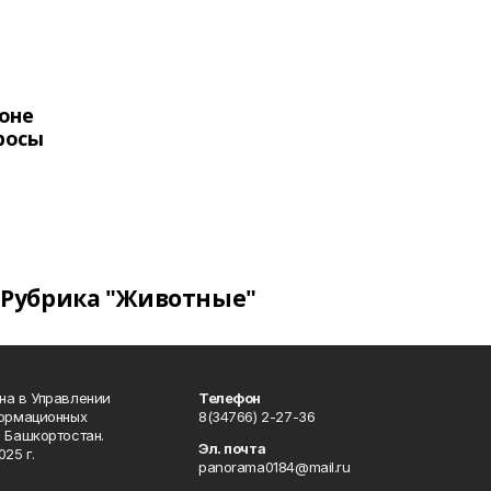
оне
росы
Рубрика "Животные"
на в Управлении
Телефон
формационных
8(34766) 2-27-36
 Башкортостан.
Эл. почта
25 г.
panorama0184@mail.ru