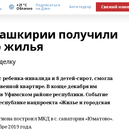
а
+21 °С
Подписаться
Свежий ном
Антитеррор
Облачно
на Дзен
Башкирии получили
о жилья
делку
 ребенка-инвалида и 8 детей-сирот, смогла
твенной квартире. В конце декабря им
 в Уфимском районе республики. Событие
еспублике нацпроекта «Жилье и городская
иона построил МКД в с. санатория «Юматово».
ре 2019 года.