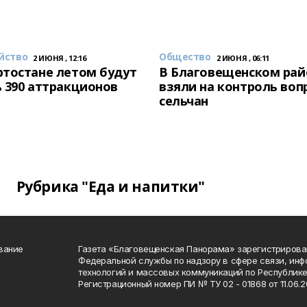
йство
Общество
2 ИЮНЯ , 12:16
2 ИЮНЯ , 06:11
тостане летом будут
В Благовещенском рай
 390 аттракционов
взяли на контроль воп
сельчан
Рубрика "Еда и напитки"
вание
Газета «Благовещенская Панорама» зарегистрирова
Федеральной службы по надзору в сфере связи, ин
технологий и массовых коммуникаций по Республике
Регистрационный номер ПИ № ТУ 02 - 01868 от 11.06.20