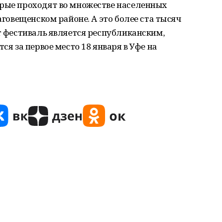
орые проходят во множестве населенных
лаговещенском районе. А это более ста тысяч
от фестиваль является республиканским,
ся за первое место 18 января в Уфе на