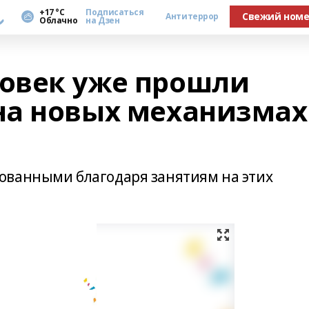
а
+17 °С
Подписаться
Свежий ном
Антитеррор
Облачно
на Дзен
ловек уже прошли
на новых механизмах
ованными благодаря занятиям на этих