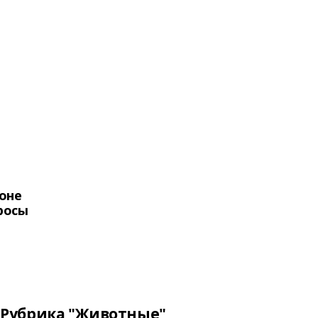
оне
росы
Рубрика "Животные"