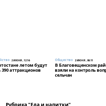
йство
Общество
2 ИЮНЯ , 12:16
2 ИЮНЯ , 06:11
тостане летом будут
В Благовещенском рай
 390 аттракционов
взяли на контроль воп
сельчан
Рубрика "Еда и напитки"