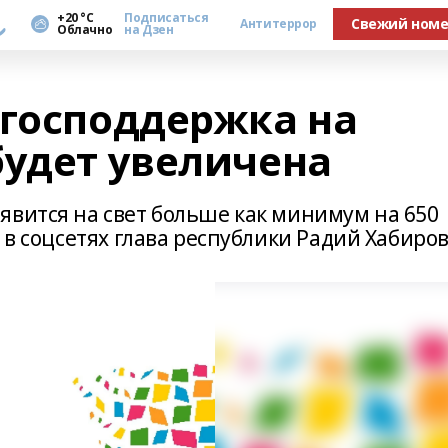
а
+20 °С
Подписаться
Свежий ном
Антитеррор
Облачно
на Дзен
 господдержка на
будет увеличена
явится на свет больше как минимум на 650
 в соцсетях глава республики Радий Хабиров