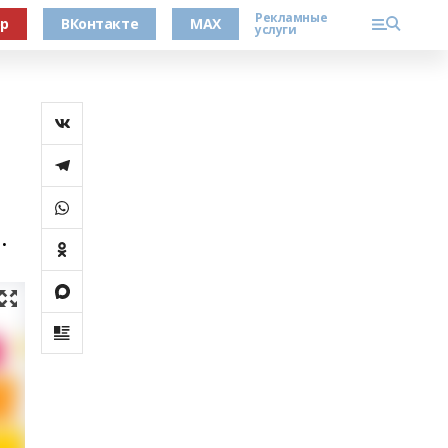
Рекламные
ер
ВКонтакте
MAX
услуги
.