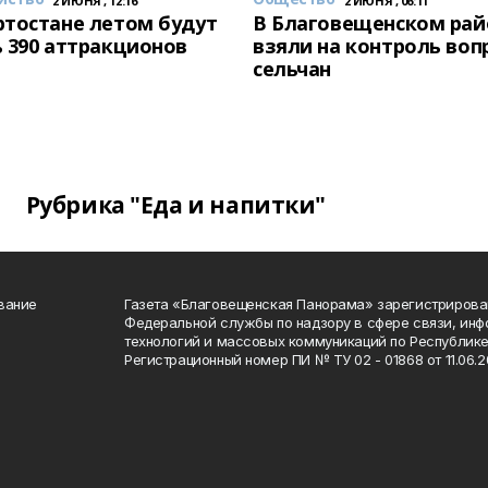
2 ИЮНЯ , 12:16
2 ИЮНЯ , 06:11
тостане летом будут
В Благовещенском рай
 390 аттракционов
взяли на контроль воп
сельчан
Рубрика "Еда и напитки"
вание
Газета «Благовещенская Панорама» зарегистрирова
Федеральной службы по надзору в сфере связи, ин
технологий и массовых коммуникаций по Республике
Регистрационный номер ПИ № ТУ 02 - 01868 от 11.06.20