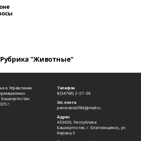
оне
росы
Рубрика "Животные"
на в Управлении
Телефон
формационных
8(34766) 2-27-36
 Башкортостан.
Эл. почта
25 г.
panorama0184@mail.ru
Адрес
453430, Республика
Башкортостан, г. Благовещенск, ул.
Кирова,3