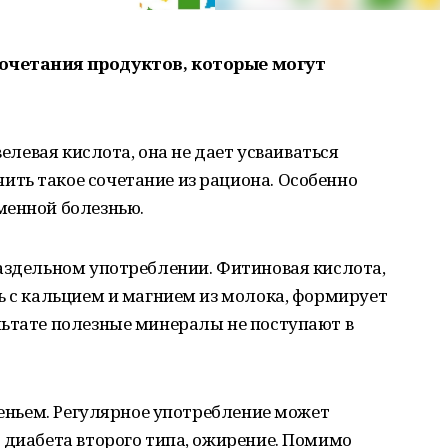
очетания продуктов, которые могут
велевая кислота, она не дает усваиваться
ть такое сочетание из рациона. Особенно
менной болезнью.
аздельном употреблении. Фитиновая кислота,
ь с кальцием и магнием из молока, формирует
льтате полезные минералы не поступают в
реньем. Регулярное употребление может
 диабета второго типа, ожирение. Помимо