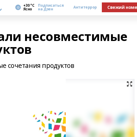
а
+30 °С
Подписаться
Свежий ном
Антитеррор
Ясно
на Дзен
вали несовместимые
уктов
ые сочетания продуктов