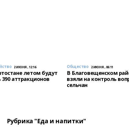
йство
Общество
2 ИЮНЯ , 12:16
2 ИЮНЯ , 06:11
тостане летом будут
В Благовещенском рай
 390 аттракционов
взяли на контроль воп
сельчан
Рубрика "Еда и напитки"