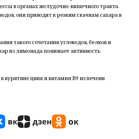
ессы в органах желудочно-кишечного тракта.
одов, они приводят к резким скачкам сахара в
вания такого сочетания углеводов, белков и
ахар из лимонада понижает активность
в курятине цинк и витамин В9 из печени