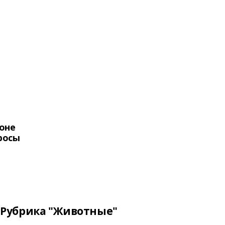
оне
росы
Рубрика "Животные"