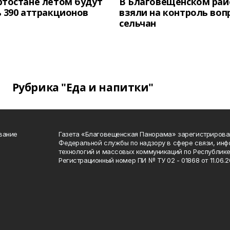
тостане летом будут
В Благовещенском рай
 390 аттракционов
взяли на контроль воп
сельчан
Рубрика "Еда и напитки"
вание
Газета «Благовещенская Панорама» зарегистрирова
Федеральной службы по надзору в сфере связи, ин
технологий и массовых коммуникаций по Республике
Регистрационный номер ПИ № ТУ 02 - 01868 от 11.06.20