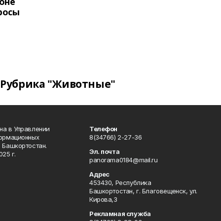
оне
росы
Рубрика "Животные"
на в Управлении
Телефон
формационных
8(34766) 2-27-36
 Башкортостан.
Эл. почта
25 г.
panorama0184@mail.ru
Адрес
453430, Республика
Башкортостан, г. Благовещенск, ул.
Кирова,3
Рекламная служба