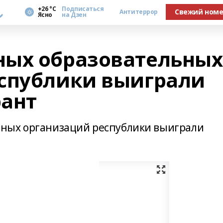
а
+26 °С
Подписаться
Свежий ном
Антитеррор
Ясно
на Дзен
ных образовательных
спублики выиграли
рант
ных организаций республики выиграли