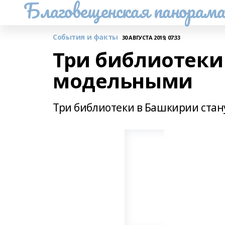
Благовещенская панорам
События и факты
30 АВГУСТА 2019, 07:33
Три библиотеки
модельными
Три библиотеки в Башкирии ста