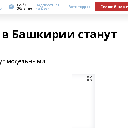
а
+25 °С
Подписаться
Свежий ном
Антитеррор
Облачно
на Дзен
 в Башкирии станут
нут модельными