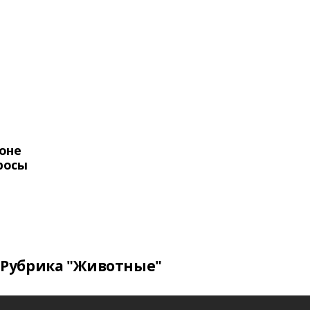
оне
росы
Рубрика "Животные"