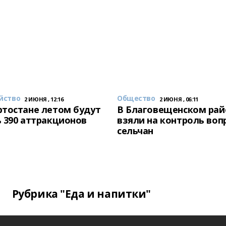
йство
Общество
2 ИЮНЯ , 12:16
2 ИЮНЯ , 06:11
тостане летом будут
В Благовещенском рай
 390 аттракционов
взяли на контроль воп
сельчан
Рубрика "Еда и напитки"