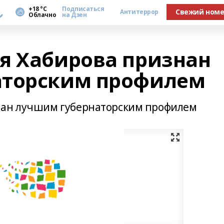
а
+18 °С
Подписаться
Свежий ном
Антитеррор
Облачно
на Дзен
я Хабирова признан
аторским профилем
нан лучшим губернаторским профилем