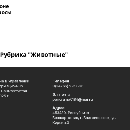
оне
росы
Рубрика "Животные"
на в Управлении
Телефон
формационных
8(34766) 2-27-36
 Башкортостан.
Эл. почта
25 г.
panorama0184@mail.ru
Адрес
453430, Республика
Башкортостан, г. Благовещенск, ул.
Кирова,3