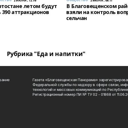
2 ИЮНЯ , 12:16
2 ИЮНЯ , 06:11
тостане летом будут
В Благовещенском рай
 390 аттракционов
взяли на контроль воп
сельчан
Рубрика "Еда и напитки"
вание
Газета «Благовещенская Панорама» зарегистрирова
Федеральной службы по надзору в сфере связи, ин
технологий и массовых коммуникаций по Республике
Регистрационный номер ПИ № ТУ 02 - 01868 от 11.06.20