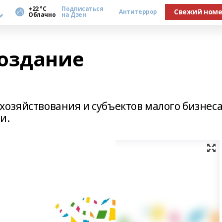
а
+22 °С
Подписаться
Свежий ном
Антитеррор
Облачно
на Дзен
оздание
хозяйствования и субъектов малого бизнес
и.