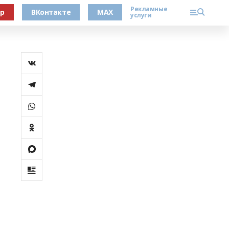
Рекламные
ер
ВКонтакте
MAX
услуги
а