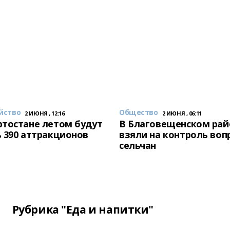
йство
Общество
2 ИЮНЯ , 12:16
2 ИЮНЯ , 06:11
тостане летом будут
В Благовещенском рай
 390 аттракционов
взяли на контроль воп
сельчан
Рубрика "Еда и напитки"