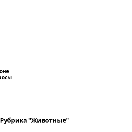
оне
росы
Рубрика "Животные"