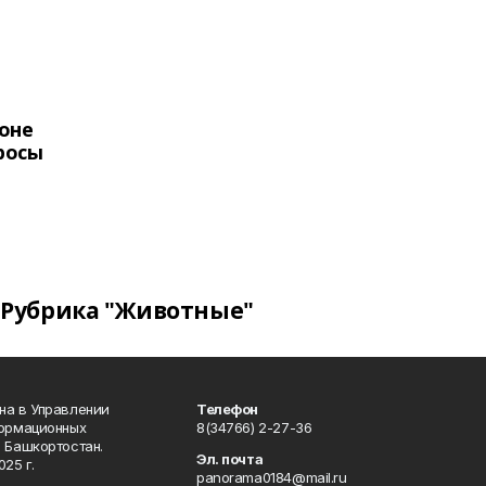
оне
росы
Рубрика "Животные"
на в Управлении
Телефон
формационных
8(34766) 2-27-36
 Башкортостан.
Эл. почта
25 г.
panorama0184@mail.ru