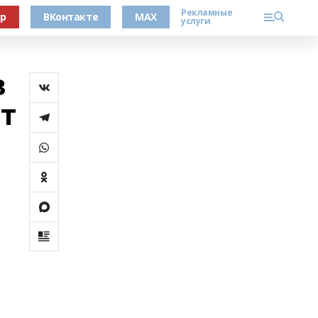
Рекламные
ер
ВКонтакте
MAX
услуги
в
т