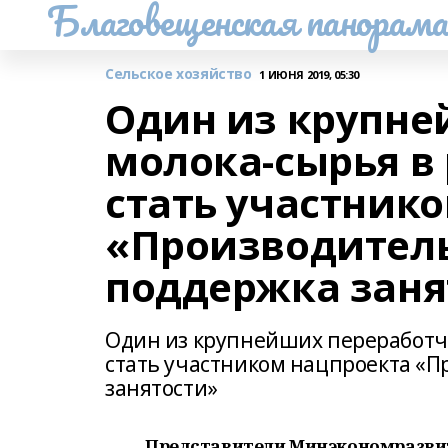
Благовещенская панорам
Сельское хозяйство
1 ИЮНЯ 2019, 05:30
Один из крупне
молока-сырья в
стать участник
«Производитель
поддержка заня
Один из крупнейших переработчи
стать участником нацпроекта «П
занятости»
Представители Минэкономразвит