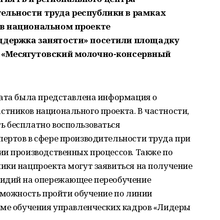
ельности труда республики в рамках
 в национальном проекте
оддержка занятости» посетили площадку
О «Месягутовский молочно-консервный
ната была представлена информация о
тников национального проекта. В частности,
 бесплатно воспользоваться
ертов в сфере производительности труда при
ии производственных процессов. Также по
ики нацпроекта могут заявиться на получение
сидий на опережающее переобучение
зможность пройти обучение по линии
мме обучения управленческих кадров «Лидеры