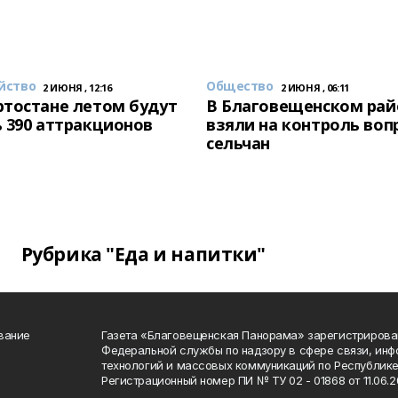
йство
Общество
2 ИЮНЯ , 12:16
2 ИЮНЯ , 06:11
тостане летом будут
В Благовещенском рай
 390 аттракционов
взяли на контроль воп
сельчан
Рубрика "Еда и напитки"
вание
Газета «Благовещенская Панорама» зарегистрирова
Федеральной службы по надзору в сфере связи, ин
технологий и массовых коммуникаций по Республике
Регистрационный номер ПИ № ТУ 02 - 01868 от 11.06.20