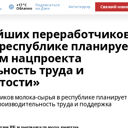
а
+17 °С
Подписаться
Свежий ном
Антитеррор
Облачно
на Дзен
йших переработчико
 республике планируе
ом нацпроекта
ность труда и
тости»
ков молока-сырья в республике планирует
роизводительность труда и поддержка
ия РБ и регионального центра