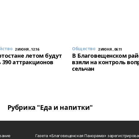
йство
Общество
2 ИЮНЯ , 12:16
2 ИЮНЯ , 06:11
тостане летом будут
В Благовещенском рай
 390 аттракционов
взяли на контроль воп
сельчан
Рубрика "Еда и напитки"
вание
Газета «Благовещенская Панорама» зарегистрирова