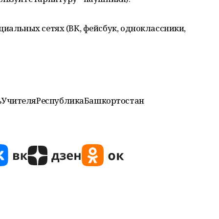
циальных сетях (ВК, фейсбук, одноклассники,
ьУчителяРеспубликаБашкортостан