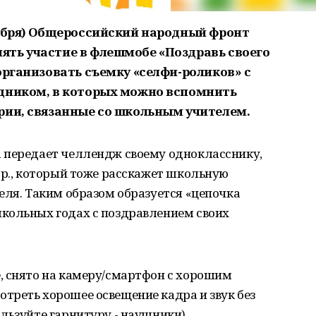
тября) Общероссийский народный фронт
ть участие в флешмобе «Поздравь своего
организовать съемку «селфи-роликов» с
здником, в которых можно вспомнить
рии, связанные со школьным учителем.
 передает челлендж своему однокласснику,
др., который тоже расскажет школьную
еля. Таким образом образуется «цепочка
кольных годах с поздравлением своих
, снято на камеру/смартфон с хорошим
треть хорошее освещение кадра и звук без
льзуйте гарнитуру - наушники).