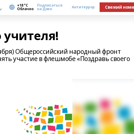
а
+18 °С
Подписаться
Свежий ном
Антитеррор
Облачно
на Дзен
 учителя!
тября) Общероссийский народный фронт
ть участие в флешмобе «Поздравь своего