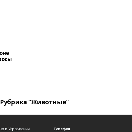
оне
росы
Рубрика "Животные"
на в Управлении
Телефон