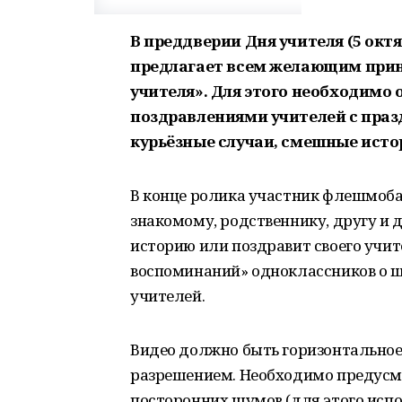
В преддверии Дня учителя (5 ок
предлагает всем желающим приня
учителя». Для этого необходимо 
поздравлениями учителей с пра
курьёзные случаи, смешные исто
В конце ролика участник флешмоба
знакомому, родственнику, другу и 
историю или поздравит своего учит
воспоминаний» одноклассников о ш
учителей.
Видео должно быть горизонтальное
разрешением. Необходимо предусмо
посторонних шумов (для этого испо