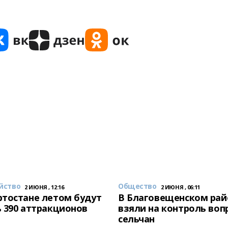
йство
Общество
2 ИЮНЯ , 12:16
2 ИЮНЯ , 06:11
тостане летом будут
В Благовещенском рай
 390 аттракционов
взяли на контроль воп
сельчан