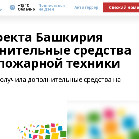
а
+15 °С
Подписаться
Свежий ном
Антитеррор
Облачно
на Дзен
оекта Башкирия
нительные средства
опожарной техники
получила дополнительные средства на