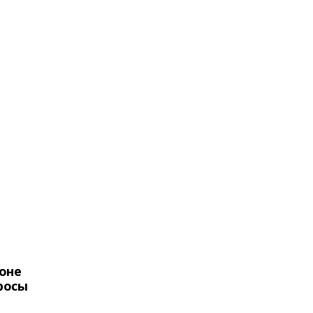
оне
росы