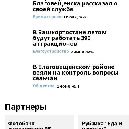
Благовещенска рассказал о
своей службе
Время героев
1 ИЮНЯ , 05:45
В Башкортостане летом
будут работать 390
аттракционов
Благоустройство
2 ИЮНЯ , 12:16
В Благовещенском районе
взяли на контроль вопросы
сельчан
Общество
2 ИЮНЯ , 06:11
Партнеры
Фотобанк
Рубрика "Еда и
журналистов РБ
напитки"