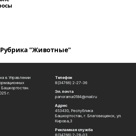
росы
Рубрика "Животные"
на в Управлении
Телефон
формационных
8(34766) 2-27-36
 Башкортостан.
Эл. почта
25 г.
panorama0184@mail.ru
Адрес
453430, Республика
Башкортостан, г. Благовещенск, ул.
Кирова,3
Рекламная служба
8(34766) 2-28-03