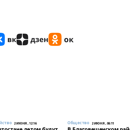
йство
Общество
2 ИЮНЯ , 12:16
2 ИЮНЯ , 06:11
тостане летом будут
В Благовещенском рай