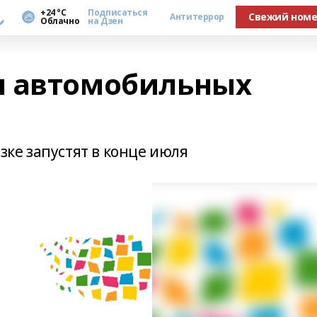
а
+24 °С
Подписаться
Свежий ном
Антитеррор
Облачно
на Дзен
я автомобильных
ке запустят в конце июля