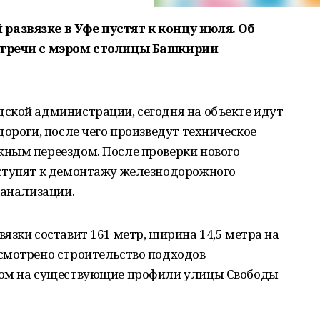
азвязке в Уфе пустят к концу июля. Об
стречи с мэром столицы Башкирии
ской администрации, сегодня на объекте идут
дороги, после чего произведут техническое
ным переездом. После проверки нового
ступят к демонтажу железнодорожного
канализации.
язки составит 161 метр, ширина 14,5 метра на
смотрено строительство подходов
дом на существующие профили улицы Свободы