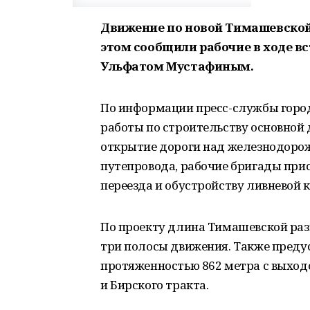
Движение по новой Тимашевской р
этом сообщили рабочие в ходе в
Ульфатом Мустафиным.
По информации пресс-службы город
работы по строительству основной 
открытие дороги над железнодорож
путепровода, рабочие бригады при
переезда и обустройству ливневой 
По проекту длина Тимашевской разв
три полосы движения. Также преду
протяженностью 862 метра с выхо
и Бирского тракта.