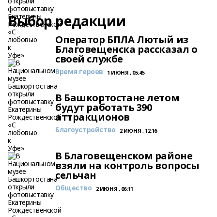
Выбор редакции
Оператор БПЛА Лютый из
Благовещенска рассказал о
своей службе
Время героев
1 ИЮНЯ , 05:45
В Башкортостане летом
будут работать 390
аттракционов
Благоустройство
2 ИЮНЯ , 12:16
В Благовещенском районе
взяли на контроль вопросы
сельчан
Общество
2 ИЮНЯ , 06:11